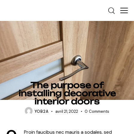
INSTALLATION
The purpose of
installing decorative
interior doors
YOB2A
avril 21, 2022
0
Comments
Proin faucibus nec mauris a sodales, sed