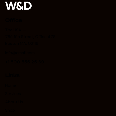
Office
The USA —
785 15h Street, Office 478
Boston MA, 02116
info@email.com
+1 800 555 25 69
Links
Home
Services
About Us
Shop