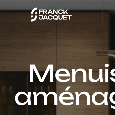
Menuis
aména