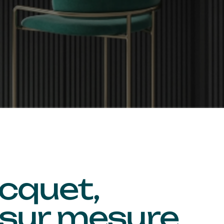
cquet,
 sur mesure