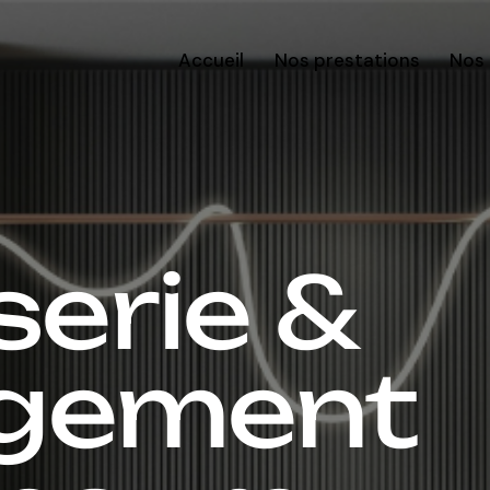
Accueil
Nos prestations
Nos 
erie &
gement