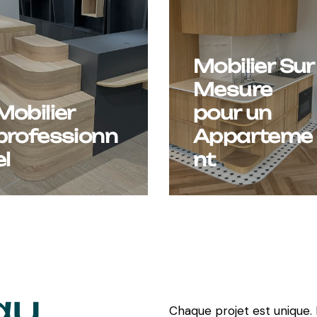
Mobilier Sur
Mesure
Mobilier
pour un
professionn
Apparteme
el
nt
au
Chaque projet est unique